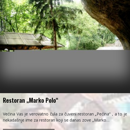
Restoran „Marko Polo“
Većina Vas je verovatno čula za čuveni restoran „Pećina“ , a to je
nekadašnje ime za restoran koji se danas zove „Marko…