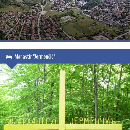
Manastir "Jermenčić"