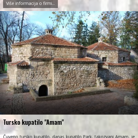
Više informacija o firmi...
Tursko kupatilo "Amam"
Čuveno tursko kupatilo, danas kupatilo Park, takozvani Amam, je