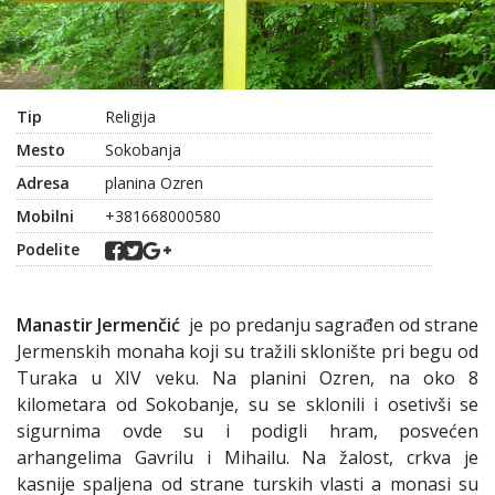
Tip
Religija
Mesto
Sokobanja
Adresa
planina Ozren
Mobilni
+381668000580
Podelite
Manastir Jermenčić
je po predanju sagrađen od strane
Jermenskih monaha koji su tražili sklonište pri begu od
Turaka u XIV veku. Na planini Ozren, na oko 8
kilometara od Sokobanje, su se sklonili i osetivši se
sigurnima ovde su i podigli hram, posvećen
arhangelima Gavrilu i Mihailu. Na žalost, crkva je
kasnije spaljena od strane turskih vlasti a monasi su