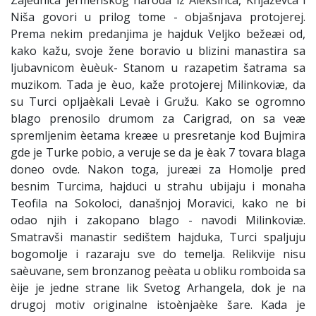
Zajednica jermenskog naroda iz Aleksinca, Knjaževca i
Niša govori u prilog tome - objašnjava protojerej.
Prema nekim predanjima je hajduk Veljko bežeæi od,
kako kažu, svoje žene boravio u blizini manastira sa
ljubavnicom èuèuk- Stanom u razapetim šatrama sa
muzikom. Tada je èuo, kaže protojerej Milinkoviæ, da
su Turci opljaèkali Levaè i Gružu. Kako se ogromno
blago prenosilo drumom za Carigrad, on sa veæ
spremljenim èetama kreæe u presretanje kod Bujmira
gde je Turke pobio, a veruje se da je èak 7 tovara blaga
doneo ovde. Nakon toga, jureæi za Homolje pred
besnim Turcima, hajduci u strahu ubijaju i monaha
Teofila na Sokoloci, današnjoj Moravici, kako ne bi
odao njih i zakopano blago - navodi Milinkoviæ.
Smatravši manastir sedištem hajduka, Turci spaljuju
bogomolje i razaraju sve do temelja. Relikvije nisu
saèuvane, sem bronzanog peèata u obliku romboida sa
èije je jedne strane lik Svetog Arhangela, dok je na
drugoj motiv originalne istoènjaèke šare. Kada je