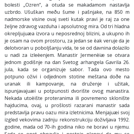
bolesti „Ozren“, a otuda se makadamom nastavlja
uzbrdo. Ušuškan meðu šume i pašnjake, na 850 m
nadmorske visine ovaj sveti kutak pravi je raj za one
željne zdravog vazduha i apsolutnog mira. Od tri hladna
okrepljujuæa izvora u neposrednoj blizini, a ukupno ih
je osam na ovom prostoru, za jedan se èak veruje da je
delotvoran u poboljšanju vida, te se od davnina dolazilo
u nadi za izleèenjem. Manastir Jermenèiæ se otvara
jednom godišnje na dan Svetog arhangela Gavrila 26.
jula, kada se organizuje sabor. Tada ovo mesto
potpuno oživi i odjednom stotine meštana doðe na
uranak ili kampovanje, na druženje i užitak,
ispunjavajuæi u potpunosti dvorište ovog manastira.
Nekada utoèište proteranima ili povremeno sklonište
hajducima, ovaj, u prošlosti razarani manastir sada
predstavlja pravu oazu mira izletnicima. Menjajuæi svoj
izgled vekovima zadnju rekonstrukciju doživljava 1992.
godine, mada od 70-ih godina niko ne boravi u njemu.