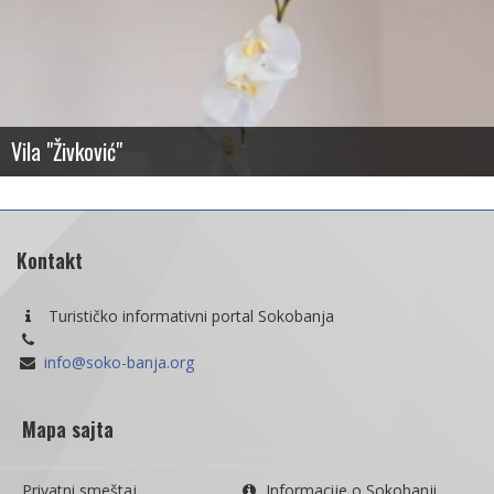
Saznaj više
Wifi internet
Polupansion
Studio "Pavlović"
Obezbeđen parking
Saznaj više
Wifi internet
Kontakt
Turističko informativni portal Sokobanja
info@soko-banja.org
Mapa sajta
Privatni smeštaj
Informacije o Sokobanji