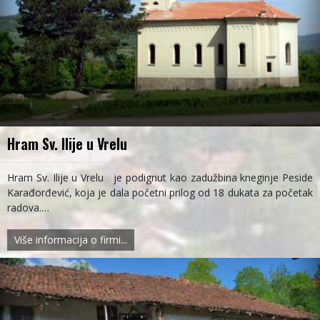
Hram Sv. Ilije u Vrelu
Hram Sv. Ilije u Vrelu je podignut kao zadužbina kneginje Peside
Karađorđević, koja je dala početni prilog od 18 dukata za početak
radova.…
Više informacija o firmi...