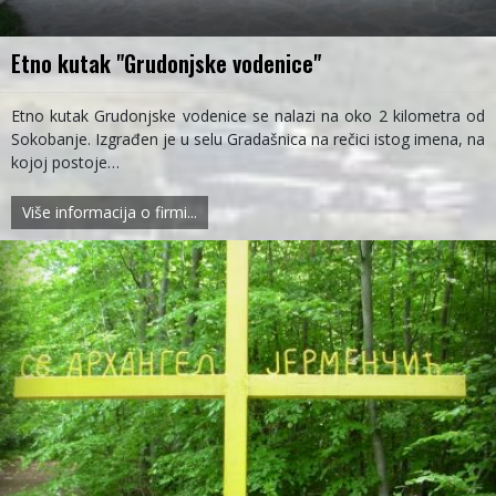
Etno kutak "Grudonjske vodenice"
Etno kutak Grudonjske vodenice se nalazi na oko 2 kilometra od
Sokobanje. Izgrađen je u selu Gradašnica na rečici istog imena, na
kojoj postoje…
Više informacija o firmi...