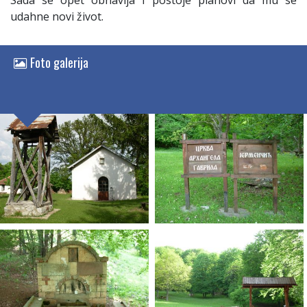
Sada se opet obnavlja i postoje planovi da mu se
udahne novi život.
Foto galerija