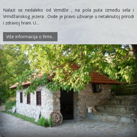
Nalazi se nedaleko od Vrmdže , na pola puta između sela i
Vrmdžanskog jezera . Ovde je pravo uživanje u netaknutoj prirodi
i zdravoj hrani. U…
Više informacija o firmi...