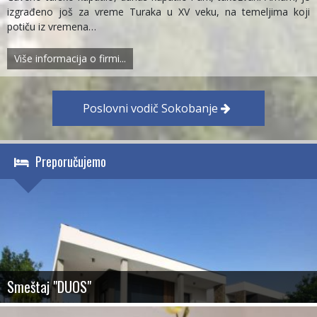
izgrađeno još za vreme Turaka u XV veku, na temeljima koji
potiču iz vremena…
Više informacija o firmi...
Poslovni vodič Sokobanje
Preporučujemo
Vila "Milka"
Obezbeđen parking