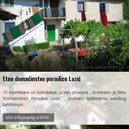
Etno domaćinstvo porodice Lazić
15 kilometara od Sokobanje, u selu Jošanica , smešteno je Etno
Domaćinstvo Porodice Lazić , poznato ljubiteljima seoskog
turizma po…
Više informacija o firmi...