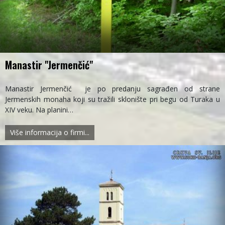
Manastir "Jermenčić"
Manastir Jermenčić je po predanju sagrađen od strane
Jermenskih monaha koji su tražili sklonište pri begu od Turaka u
XIV veku. Na planini…
Više informacija o firmi...