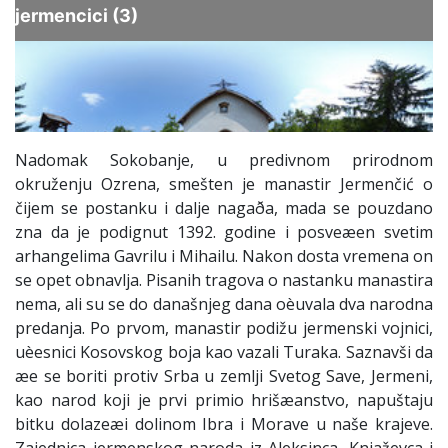
Nadomak Sokobanje, u predivnom prirodnom
okruženju Ozrena, smešten je manastir Jermenčić o
čijem se postanku i dalje nagaða, mada se pouzdano
zna da je podignut 1392. godine i posveæen svetim
arhangelima Gavrilu i Mihailu. Nakon dosta vremena on
se opet obnavlja. Pisanih tragova o nastanku manastira
nema, ali su se do današnjeg dana oèuvala dva narodna
predanja. Po prvom, manastir podižu jermenski vojnici,
uèesnici Kosovskog boja kao vazali Turaka. Saznavši da
æe se boriti protiv Srba u zemlji Svetog Save, Jermeni,
kao narod koji je prvi primio hrišæanstvo, napuštaju
bitku dolazeæi dolinom Ibra i Morave u naše krajeve.