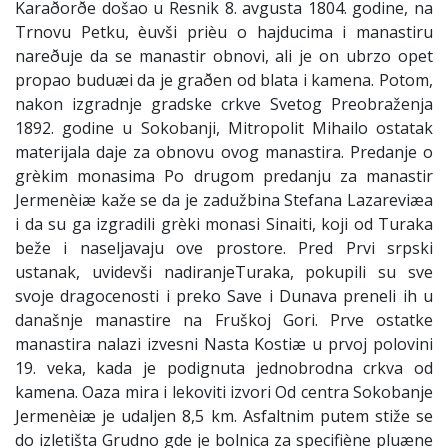
Karaðorðe došao u Resnik 8. avgusta 1804. godine, na
Trnovu Petku, èuvši prièu o hajducima i manastiru
nareðuje da se manastir obnovi, ali je on ubrzo opet
propao buduæi da je graðen od blata i kamena. Potom,
nakon izgradnje gradske crkve Svetog Preobraženja
1892. godine u Sokobanji, Mitropolit Mihailo ostatak
materijala daje za obnovu ovog manastira. Predanje o
grèkim monasima Po drugom predanju za manastir
Jermenèiæ kaže se da je zadužbina Stefana Lazareviæa
i da su ga izgradili grèki monasi Sinaiti, koji od Turaka
beže i naseljavaju ove prostore. Pred Prvi srpski
ustanak, uvidevši nadiranjeTuraka, pokupili su sve
svoje dragocenosti i preko Save i Dunava preneli ih u
današnje manastire na Fruškoj Gori. Prve ostatke
manastira nalazi izvesni Nasta Kostiæ u prvoj polovini
19. veka, kada je podignuta jednobrodna crkva od
kamena. Oaza mira i lekoviti izvori Od centra Sokobanje
Jermenèiæ je udaljen 8,5 km. Asfaltnim putem stiže se
do izletišta Grudno gde je bolnica za specifiène pluæne