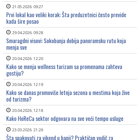
21.05.2026. 09:27
Prvi lokal kao veliki korak: Šta preduzetnici često previde
kada šire posao
29.04.2026. 09:28
Smaragdni visovi: Sokobanja dobija panoramsku rutu koja
menja sve
20.04.2026. 12:20
Kako se menja wellness turizam sa promenama zahteva
gostiju?
20.04.2026. 12:19
Kako se danas promoviše letnja sezona u mestima koja žive
od turizma?
20.04.2026. 12:18
Kako HoReCa sektor odgovara na sve veći tempo usluge
23.03.2026. 21:26
Šta spakovati za vikend u banji? Praktičan vodič za