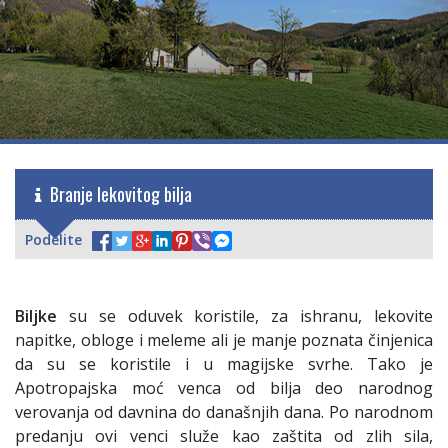
Branje lekovitog bilja
Podelite
Biljke
su se oduvek koristile, za ishranu, lekovite
napitke, obloge i meleme ali je manje poznata činjenica
da su se koristile i u magijske svrhe. Tako je
Apotropajska moć venca od bilja deo narodnog
verovanja od davnina do današnjih dana. Po narodnom
predanju ovi venci služe kao zaštita od zlih sila,