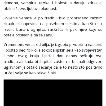
demona, vampira, uroka i bolesti a daruju zdravlje,
obilne žetve, ljubav i plodnost.
Uvijanje venaca je po tradiciji bilo propraćeno raznim
ritualnim napevima na posebnim mestima kao što su:
izvori, bunari, ognjišta, raskršća ili pak njive koje su
ostale poslednje da se žanju.
Vremenom, venac od bilja, je izgubio prvobitnu namenu
i postao deo folklora sokobanjskih sela kao svojevrstan
simbol ovog kraja. Ljudi i dan danas poštuju ovu
tradiciju ali kada bi ih pitali zašto, ne bi znali odgovor,
uglavnom je ostalo sećanje da je to nešto što pozitivno
utiče i valja se kao takvo činiti.