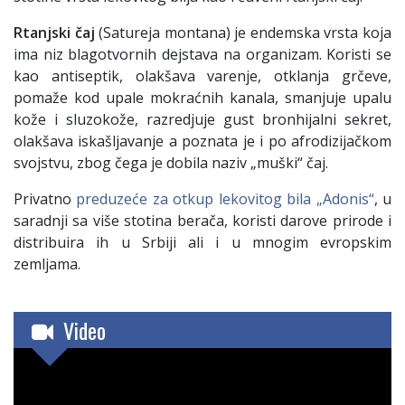
Rtanjski čaj
(Satureja montana) je endemska vrsta koja
ima niz blagotvornih dejstava na organizam. Koristi se
kao antiseptik, olakšava varenje, otklanja grčeve,
pomaže kod upale mokraćnih kanala, smanjuje upalu
kože i sluzokože, razredjuje gust bronhijalni sekret,
olakšava iskašljavanje a poznata je i po afrodizijačkom
svojstvu, zbog čega je dobila naziv „muški“ čaj.
Privatno
preduzeće za otkup lekovitog bila „Adonis“
, u
saradnji sa više stotina berača, koristi darove prirode i
distribuira ih u Srbiji ali i u mnogim evropskim
zemljama.
Video