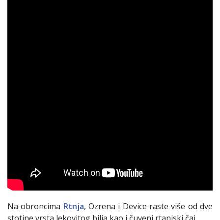
Na obroncima
Rtnja
, Ozrena i Device raste više od dve
stotine vrsta lekovitog bilja kao i čuveni rtanjski čaj.