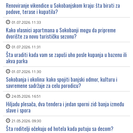
Renoviranje vikendice u Sokobanjskom kraju: šta birati za
podove, terase i kupatila?
01.07.2026. 11:33
Kako vlasnici apartmana u Sokobanji mogu da pripreme
dvorište za novu turističku sezonu?
01.07.2026. 11:31
Šta uraditi kada vam se zapuši uho posle kupanja u bazenu ili
akva parka
01.07.2026. 11:30
Sokobanja i okolina: kako spojiti banjski odmor, kulturu i
savremene sadržaje za celu porodicu?
24.05.2026. 16:51
Hiljadu plesača, dva tendera i jedan sporni zid: banja između
slave i spora
21.05.2026. 09:30
Šta roditelji očekuju od hotela kada putuju sa decom?