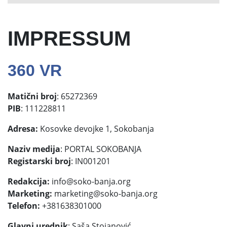
IMPRESSUM
360 VR
Matični broj
: 65272369
PIB
: 111228811
Adresa:
Kosovke devojke 1, Sokobanja
Naziv medija
: PORTAL SOKOBANJA
Registarski broj
: IN001201
Redakcija:
info@soko-banja.org
Marketing:
marketing@soko-banja.org
Telefon:
+381638301000
Glavni urednik
: Saša Stojanović