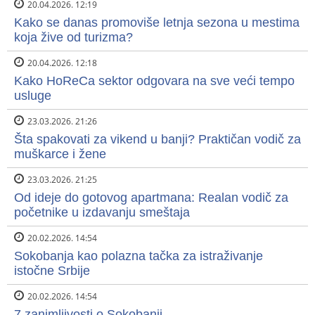
20.04.2026. 12:19
Kako se danas promoviše letnja sezona u mestima
koja žive od turizma?
20.04.2026. 12:18
Kako HoReCa sektor odgovara na sve veći tempo
usluge
23.03.2026. 21:26
Šta spakovati za vikend u banji? Praktičan vodič za
muškarce i žene
23.03.2026. 21:25
Od ideje do gotovog apartmana: Realan vodič za
početnike u izdavanju smeštaja
20.02.2026. 14:54
Sokobanja kao polazna tačka za istraživanje
istočne Srbije
20.02.2026. 14:54
7 zanimljivosti o Sokobanji