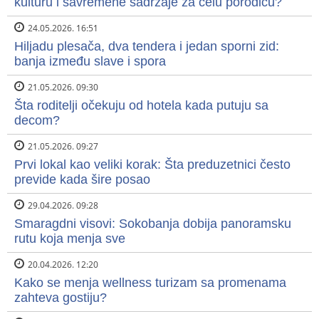
kulturu i savremene sadržaje za celu porodicu?
24.05.2026. 16:51
Hiljadu plesača, dva tendera i jedan sporni zid:
banja između slave i spora
21.05.2026. 09:30
Šta roditelji očekuju od hotela kada putuju sa
decom?
21.05.2026. 09:27
Prvi lokal kao veliki korak: Šta preduzetnici često
previde kada šire posao
29.04.2026. 09:28
Smaragdni visovi: Sokobanja dobija panoramsku
rutu koja menja sve
20.04.2026. 12:20
Kako se menja wellness turizam sa promenama
zahteva gostiju?