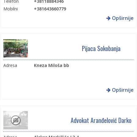
Telefon
+38118884346
Mobilni
+381643660779
Email
office@kampanja.rs
Opširnije
Web
http://kampanja.rs/
Pijaca Sokobanja
Adresa
Kneza Miloša bb
Opširnije
Advokat Aranđelović Darko