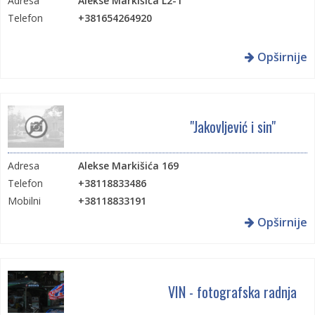
Adresa
Alekse Markišića L2-1
Telefon
+381654264920
Opširnije
"Jakovljević i sin"
Adresa
Alekse Markišića 169
Telefon
+38118833486
Mobilni
+38118833191
Email
dule@jakovljevicisin.com
Opširnije
Web
http://jakovljevicisin.com/
VIN - fotografska radnja