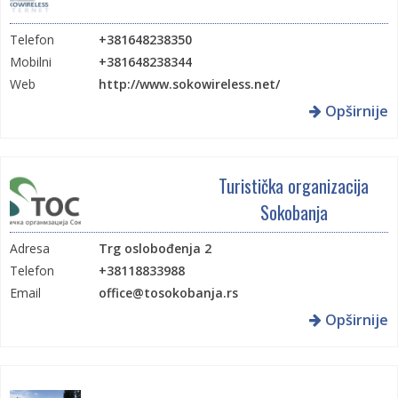
Telefon
+381648238350
Mobilni
+381648238344
Web
http://www.sokowireless.net/
Opširnije
Turistička organizacija
Sokobanja
Adresa
Trg oslobođenja 2
Telefon
+38118833988
Email
office@tosokobanja.rs
Web
http://www.tosokobanja.rs/
Opširnije